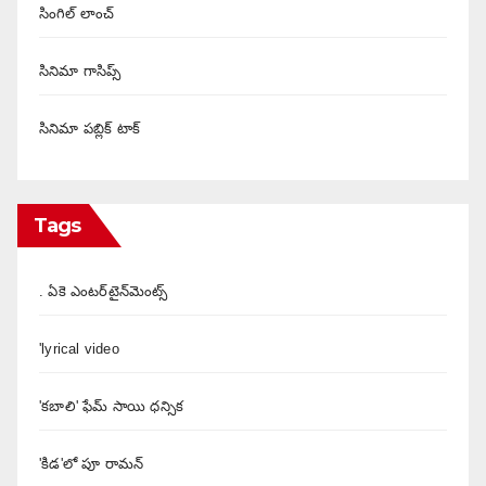
సింగిల్ లాంచ్
సినిమా గాసిప్స్
సినిమా పబ్లిక్ టాక్
Tags
. ఏకె ఎంటర్‌టైన్‌మెంట్స్
'lyrical video
'కబాలి' ఫేమ్ సాయి ధన్సిక
'కిడ'లో పూ రామన్