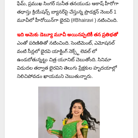
ఫేమ్, ప్రముఖ సింగర్ సునీత తనయుడు ఆకాష్ హీరోగా
తధాస్తు క్రియేషన్స్ బ్యాన‌ర్‌పై చేస్తున్న ప్రొడక్షన్ నెంబర్ 1
మూవీలో హీరోయిన్‌గా భైరవి (#Bhairavi ) నటించింది.
ఇది ఆమెకు డెబ్యూ మూవీ అయినప్పటికీ తన ప్రతిభతో
ఎంతో పరిణితితో నటించింది. సెంటిమెంట్, ఎమోషనల్
వంటి సీన్లలో భైరవి యాక్టింగ్ నెక్స్ట్ లెవల్ లో
ఉండబోతున్నట్టు చిత్ర యూనిట్ చెబుతోంది. సినిమా
విడుదల తర్వాత భైరవిని తెలుగు ప్రేక్షకుల హృదయాల్లో
నిలిచిపోవడం ఖాయమని చెబుతున్నారు.