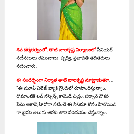
శివ ద‌ర్శ‌క‌త్వంలో, తాటి బాలకృష్ణ నిర్మాణంలో
సీనియ‌ర్
న‌టీన‌టులు రఘుబాబు, పృద్వి, ప్రభావతి త‌దిత‌రులు
నటించారు.
ఈ సంద‌ర్భంగా నిర్మాత తాటి బాలకృష్ణ మాట్లాడుతూ
…
”ఈ మూవీ విలేజ్ బ్యాక్ గ్రౌండ్‌లో రూపొందిస్తున్నాం.
రొమాంటిక్ లవ్ సస్పెన్స్ కామెడీ చిత్రం. సర్కార్ నౌకరి
ఫేమ్ ఆకాష్ హీరోగా న‌టించే ఈ సినిమా కోసం హీరోయిన్
గా భైరవి తెలుగు తెర‌కు తొలి ప‌రిచ‌యం చేస్తున్నాం.