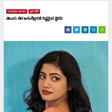
CINEMA NEWS
ప్రెస్ నోట్
తెలుగు తెర‌ అరంగేట్రానికి సిద్ధమైన భైరవి