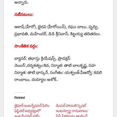
అన్నారు.
న‌టీన‌టులు:
ఆకాష్ (హీరో), భైరవి (హీరోయిన్), రఘు బాబు, పృద్వి,
ప్రభావతి, మహేందర్, డిడి శ్రీనివాస్, కిట్టయ్య త‌దిత‌ర‌లు.
సాంకేతిక వర్గం:
బ్యానర్: తధాస్తు క్రియేషన్స్, ప్రొడక్షన్
నెంబర్:,ద‌ర్శకత్వం:శివ, నిర్మాత: తాటి బాలకృష్ణ, సహ
నిర్మాత: తాటి భాస్కర్, సంగీతం: యశ్వంత్,పీఆర్వో: క‌డ‌లి
రాంబాబు, ద‌య్యాల అశోక్..
Related
జైపూర్ ఇంటర్నేషనల్ ఫిలిం
డింపల్ హాయతి స్పెషల్
ఫెస్టివల్ ఆధ్వర్యంలో
ఇంటర్వ్యూ: రామబాణం’
ఇంటర్నేషనల్ టార్చ్
సినీ ప్రేక్షకులను అలరించే