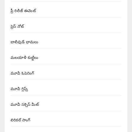
ప్రీ రిలీజ్ ఈవెంట్
ప్రెస్ నోట్
బాలీవుడ్ భామలు
మలయాళీ కుట్టిలు
మూవీ ఓపెనింగ్
మూవీ గ్లిప్స్
మూవీ సక్సెస్ మీట్
లిరికల్ సాంగ్