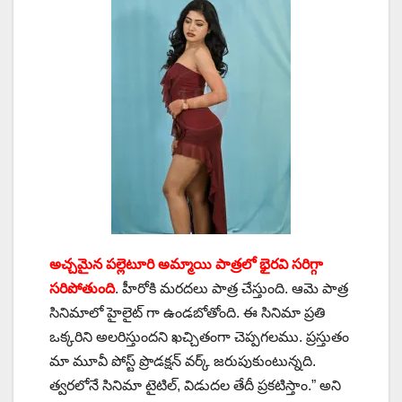
అచ్చ‌మైన ప‌ల్లెటూరి అమ్మాయి పాత్ర‌లో భైరవి స‌రిగ్గా
స‌రిపోతుంది
. హీరోకి మ‌ర‌ద‌లు పాత్ర చేస్తుంది. ఆమె పాత్ర
సినిమాలో హైలైట్ గా ఉండబోతోంది. ఈ సినిమా ప్ర‌తి
ఒక్క‌రిని అల‌రిస్తుంద‌ని ఖ‌చ్చితంగా చెప్ప‌గ‌ల‌ము. ప్ర‌స్తుతం
మా మూవీ పోస్ట్ ప్రొడక్షన్ వర్క్ జరుపుకుంటున్న‌ది.
త్వ‌ర‌లోనే సినిమా టైటిల్, విడుద‌ల తేదీ ప్ర‌క‌టిస్తాం.” అని