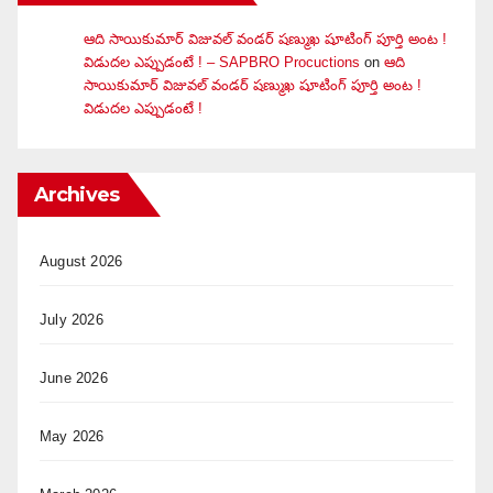
ఆది సాయికుమార్ విజువ‌ల్ వండ‌ర్ ష‌ణ్ముఖ షూటింగ్ పూర్తి అంట !
విడుదల ఎప్పుడంటే ! – SAPBRO Procuctions
on
ఆది
సాయికుమార్ విజువ‌ల్ వండ‌ర్ ష‌ణ్ముఖ షూటింగ్ పూర్తి అంట !
విడుదల ఎప్పుడంటే !
Archives
August 2026
July 2026
June 2026
May 2026