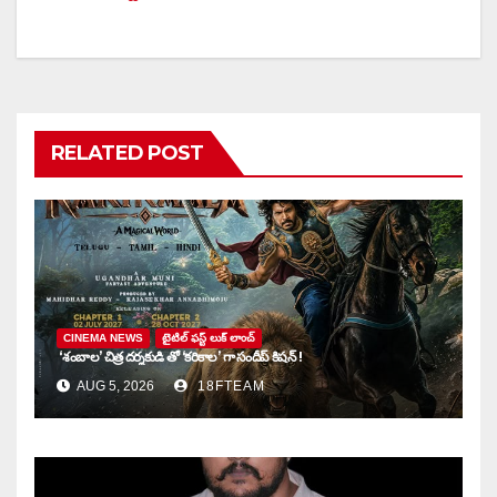
RELATED POST
CINEMA NEWS
టైటిల్ ఫస్ట్ లుక్ లాంచ్
‘శంబాల’ చిత్ర దర్శకుడి తో ‘కరికాల’ గా సందీప్ కిషన్ !
AUG 5, 2026
18FTEAM