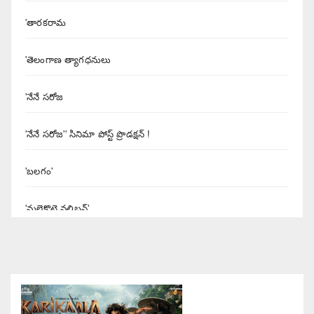
'తారకరామ
'తెలంగాణ త్యాగధనులు
'నేనే సరోజ
'నేనే సరోజ'' సినిమా పోస్ట్ ప్రొడక్షన్ !
'బలగం'
'మలైకొట్టై వలిబన్'
'యశోద' నిర్మాత శివలెంక కృష్ణప్రసాద్
'రుద్రంగి' సినిమా రివ్యూ