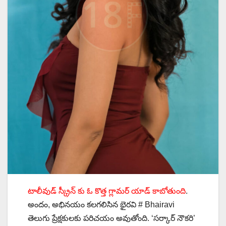
టాలీవుడ్ స్క్రీన్ కు ఓ కొత్త గ్లామర్ యాడ్ కాబోతుంది
.
అందం, అభినయం కలగలిసిన భైరవి # Bhairavi
తెలుగు ప్రేక్షకులకు పరిచయం అవుతోంది. ‘సర్కార్ నౌకరి’