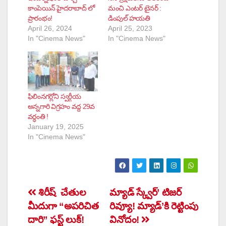
కాంపెయిన్ హైదరాబాద్ లో
మంచి ఎంటర్‌ టైనర్‌ :
ప్రారంభం!
డింపుల్ హయతి
April 26, 2024
April 25, 2023
In "Cinema News"
In "Cinema News"
ఫిలింనగర్లోని స్వర్గీయ
అన్నగారి విగ్రహం వద్ద 29వ
వర్ధంతి !
January 19, 2025
In "Cinema News"
Post
శిరీష్ చేతుల
మ్యాడ్ స్క్వేర్’ టిజర్
మీదుగా “అపరిచిత
రివ్యూ! మ్యాడ్’కి రెట్టింపు
navigation
దారి” ఫస్ట్ లుక్!
వినోదం!