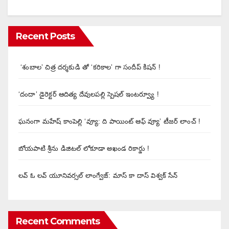
Recent Posts
‘శంబాల’ చిత్ర దర్శకుడి తో ‘కరికాల’ గా సందీప్ కిషన్ !
‘దందా’ డైరెక్ట‌ర్ ఆదిత్య దేవులపల్లి స్పెషల్ ఇంటర్వ్యూ !
ఘనంగా మహేష్ కాంపెల్లి ‘వ్యూ: ది పాయింట్ ఆఫ్ వ్యూ’ టీజర్ లాంచ్ !
బోయపాటి శ్రీను డిజిటల్‌ లోకూడా అఖండ రికార్డు !
లవ్ ఓ లవ్ యూనివర్సల్ లాంగ్వేజ్‌: మాస్ కా దాస్ విశ్వక్ సేన్
Recent Comments