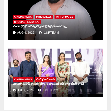
CINEMA NEWS
INTERVIEWS
OTT UPDATES
SPECIAL FEATURE'S
‘దందా’ డైరెక్ట‌ర్ ఆదిత్య దేవులపల్లి స్పెషల్ ఇంటర్వ్యూ !
AUG 4, 2026
18FTEAM
CINEMA NEWS
టిజర్ ట్రైలర్ లాంచ్
ఘనంగా మహేష్ కాంపెల్లి ‘వ్యూ: ది పాయింట్ ఆఫ్ వ్యూ’ టీజర్ లాంచ్ !
JUL 7, 2026
18FTEAM