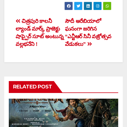
Post
చిత్రపురి కాలనీ
సౌదీ అరేబియాలో
ల్యాండ్ మార్క్ ప్రాజెక్టు
ఘనంగా జరిగిన
navigation
షాప్పైర్ సూట్ అంటున్న
“ఎన్టీఆర్‌ సినీ వజ్రోత్సవ
వల్లభనేని !
వేడుకలు”
RELATED POST