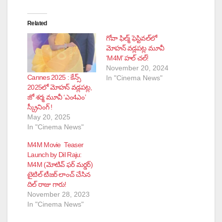
Related
గోవా ఫిల్మ్ ఫెస్టివల్‌లో
మోహన్ వడ్లపట్ల మూవీ
‘M4M’ హల్ చల్!
November 20, 2024
Cannes 2025 : కేన్స్
In "Cinema News"
2025లో మోహన్ వడ్లపట్ల,
జో శర్మ మూవీ ‘ఎం4ఎం’
స్క్రీనింగ్ !
May 20, 2025
In "Cinema News"
M4M Movie Teaser
Launch by Dil Raju:
M4M (మోటివ్ ఫర్ మర్డర్)
టైటిల్ టీజర్ లాంచ్ చేసిన
దిల్ రాజు గారు!
November 28, 2023
In "Cinema News"