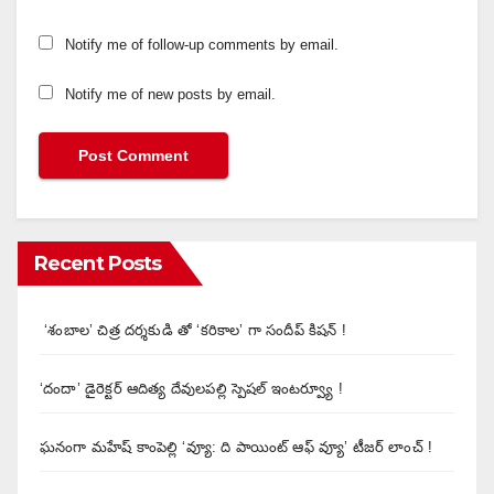
Notify me of follow-up comments by email.
Notify me of new posts by email.
Recent Posts
‘శంబాల’ చిత్ర దర్శకుడి తో ‘కరికాల’ గా సందీప్ కిషన్ !
‘దందా’ డైరెక్ట‌ర్ ఆదిత్య దేవులపల్లి స్పెషల్ ఇంటర్వ్యూ !
ఘనంగా మహేష్ కాంపెల్లి ‘వ్యూ: ది పాయింట్ ఆఫ్ వ్యూ’ టీజర్ లాంచ్ !