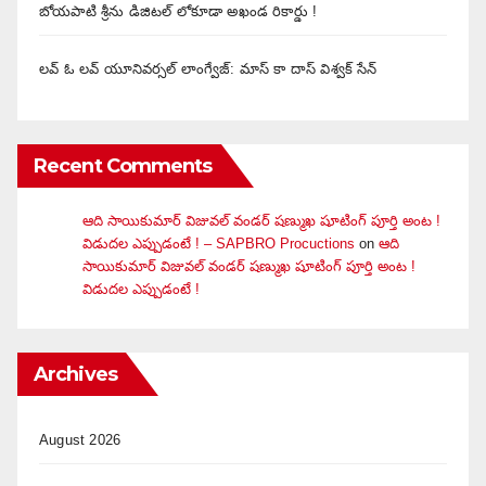
బోయపాటి శ్రీను డిజిటల్‌ లోకూడా అఖండ రికార్డు !
లవ్ ఓ లవ్ యూనివర్సల్ లాంగ్వేజ్‌: మాస్ కా దాస్ విశ్వక్ సేన్
Recent Comments
ఆది సాయికుమార్ విజువ‌ల్ వండ‌ర్ ష‌ణ్ముఖ షూటింగ్ పూర్తి అంట !
విడుదల ఎప్పుడంటే ! – SAPBRO Procuctions
on
ఆది
సాయికుమార్ విజువ‌ల్ వండ‌ర్ ష‌ణ్ముఖ షూటింగ్ పూర్తి అంట !
విడుదల ఎప్పుడంటే !
Archives
August 2026