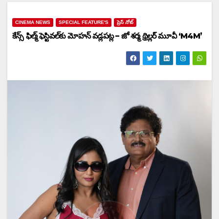
CINEMA NEWS
SPECIAL FEATURE'S
ప్రెస్ నోట్
కేన్స్ ఫిల్మ్ ఫెస్టివల్‌కు మోహన్ వడ్లపట్ల – జో శర్మ థ్రిల్లర్ మూవీ ‘M4M’