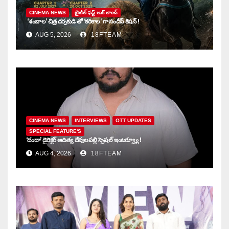
CINEMA NEWS
టైటిల్ ఫస్ట్ లుక్ లాంచ్
‘శంబాల’ చిత్ర దర్శకుడి తో ‘కరికాల’ గా సందీప్ కిషన్ !
AUG 5, 2026
18FTEAM
CINEMA NEWS
INTERVIEWS
OTT UPDATES
SPECIAL FEATURE'S
‘దందా’ డైరెక్ట‌ర్ ఆదిత్య దేవులపల్లి స్పెషల్ ఇంటర్వ్యూ !
AUG 4, 2026
18FTEAM