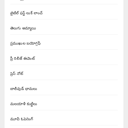
టైటిల్ ఫస్ట్ లుక్ లాంచ్
తెలుగు అమ్మాయి
ప్రముఖుల బయోగ్రఫీ
ప్రీ రిలీజ్ ఈవెంట్
ప్రెస్ నోట్
బాలీవుడ్ భామలు
మలయాళీ కుట్టిలు
మూవీ ఓపెనింగ్