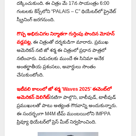
దక్కించుకుంది. ఈ చిత్రం మే 17న సాయంత్రం 6:00
గంటలకు కేన్స్‌లోని “PALAIS – C” థియేటర్‌లో ప్రైవేట్
స్క్రీనింగ్ జరగనుంది.
గొప్ప అభిరుచిగల నిర్మాతగా గుర్తింపు పొందిన మోహన్
వడ్లపట్ల
, ఈ చిత్రంతో దర్శకుడిగా మారారు. ప్రముఖ
అమెరికన్ నటి జో శర్మ ఈ చిత్రంలో ప్రధాన పాత్రలో
నటించారు. విడుదలకు ముందే ఈ సినిమా అనేక
అంతర్జాతీయ ప్రశంసలు, అవార్డులు సొంతం
చేసుకుంటోంది.
ఇటీవలి కాలంలో జో శర్మ ‘Waves 2025’ ఈవెంట్‌లో
అమెరికన్ డెలిగేట్
/నటిగా పాల్గొని, బాలీవుడ్, టాలీవుడ్
ప్రముఖులతో పాటు అత్యంత గౌరవాన్ని అందుకున్నారు.
ఈ సందర్భంగా M4M టీమ్ ముంబయిలోని IMPPA
ప్రివ్యూ థియేటర్‌లో ప్రెస్ మీట్ నిర్వహించింది.