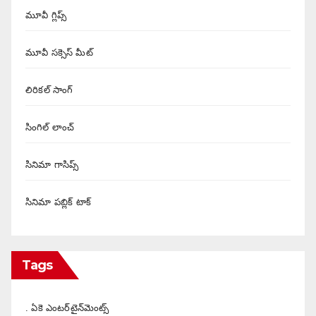
మూవీ గ్లిప్స్
మూవీ సక్సెస్ మీట్
లిరికల్ సాంగ్
సింగిల్ లాంచ్
సినిమా గాసిప్స్
సినిమా పబ్లిక్ టాక్
Tags
. ఏకె ఎంటర్‌టైన్‌మెంట్స్