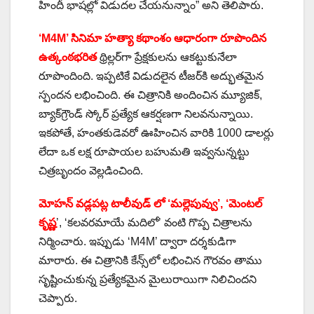
హిందీ భాషల్లో విడుదల చేయనున్నాం” అని తెలిపారు.
‘M4M’ సినిమా హత్యా కథాంశం ఆధారంగా రూపొందిన
ఉత్కంఠభరిత
థ్రిల్లర్‌గా ప్రేక్షకులను ఆకట్టుకునేలా
రూపొందింది. ఇప్పటికే విడుదలైన టీజర్‌కి అద్భుతమైన
స్పందన లభించింది. ఈ చిత్రానికి అందించిన మ్యూజిక్,
బ్యాక్‌గ్రౌండ్ స్కోర్ ప్రత్యేక ఆకర్షణగా నిలవనున్నాయి.
ఇకపోతే, హంతకుడెవరో ఊహించిన వారికి 1000 డాలర్లు
లేదా ఒక లక్ష రూపాయల బహుమతి ఇవ్వనున్నట్టు
చిత్రబృందం వెల్లడించింది.
మోహన్ వడ్లపట్ల టాలీవుడ్ లో ‘మల్లెపువ్వు’, ‘మెంటల్
కృష్ణ
’, ‘కలవరమాయే మదిలో’ వంటి గొప్ప చిత్రాలను
నిర్మించారు. ఇప్పుడు ‘M4M’ ద్వారా దర్శకుడిగా
మారారు. ఈ చిత్రానికి కేన్స్‌లో లభించిన గౌరవం తాము
సృష్టించుకున్న ప్రత్యేకమైన మైలురాయిగా నిలిచిందని
చెప్పారు.