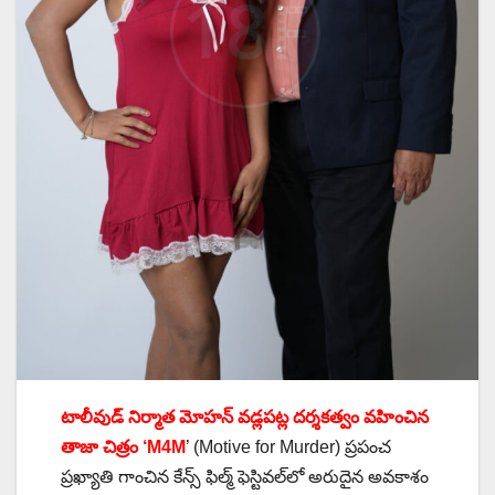
టాలీవుడ్ నిర్మాత మోహన్ వడ్లపట్ల దర్శకత్వం వహించిన
తాజా చిత్రం ‘M4M
’ (Motive for Murder) ప్రపంచ
ప్రఖ్యాతి గాంచిన కేన్స్ ఫిల్మ్ ఫెస్టివల్‌లో అరుదైన అవకాశం