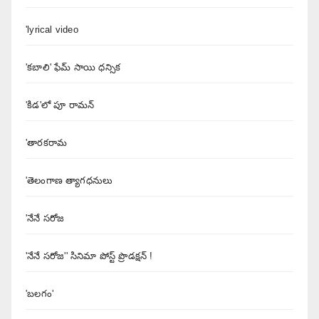
'lyrical video
'కబాలి' ఫేమ్ సాయి ధన్సిక
'కిడ'లో పూ రామన్
'తారకరామ
'తెలంగాణ త్యాగధనులు
'నేనే సరోజ
'నేనే సరోజ'' సినిమా పోస్ట్ ప్రొడక్షన్ !
'బలగం'