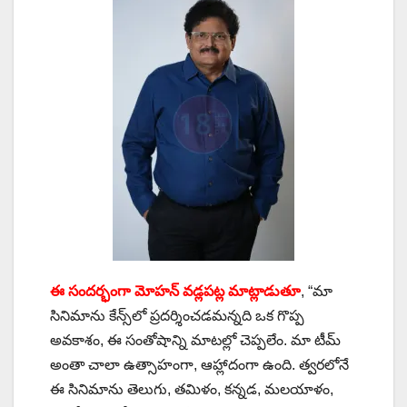
ఈ సందర్భంగా మోహన్ వడ్లపట్ల మాట్లాడుతూ
, “మా
సినిమాను కేన్స్‌లో ప్రదర్శించడమన్నది ఒక గొప్ప
అవకాశం, ఈ సంతోషాన్ని మాటల్లో చెప్పలేం. మా టీమ్
అంతా చాలా ఉత్సాహంగా, ఆహ్లాదంగా ఉంది. త్వరలోనే
ఈ సినిమాను తెలుగు, తమిళం, కన్నడ, మలయాళం,