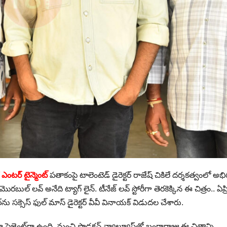
ఎంటర్ టైన్మెంట్
పతాకంపై టాలెంటెడ్ డైరెక్టర్ రాజేష్ చికిలే దర్శకత్వంలో అభి
ుల్ లవ్ అనేది ట్యాగ్ లైన్. టీనేజ్ లవ్ స్టోరీగా తెరకెక్కిన ఈ చిత్రం.. ఏప్ర
ు సక్సెస్ ఫుల్ మాస్ డైరెక్టర్ వీవీ వినాయక్ విడుదల చేశారు.
 ప్లెజెంట్‌గా ఉంది. మంచి ప్రొడక్షన్ వ్యాల్యూస్‌తో బంగార్రాజు ఈ చిత్రాన్ని