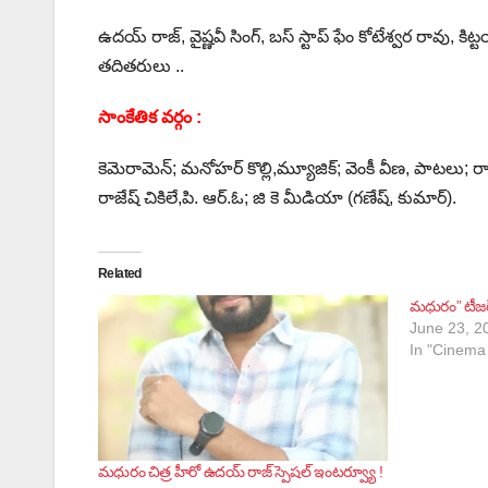
ఉదయ్ రాజ్, వైష్ణవీ సింగ్, బస్ స్టాప్ ఫేం కోటేశ్వర రావు, కిట్
తదితరులు ..
సాంకేతిక వర్గం :
కెమెరామెన్; మనోహర్ కొల్లి,మ్యూజిక్; వెంకీ వీణ, పాటలు; రాఖ
రాజేష్ చికిలే,పి. ఆర్.ఓ; జి కె మీడియా (గణేష్, కుమార్).
Related
మధురం” టీజర్
June 23, 2
In "Cinema
మధురం చిత్ర హీరో ఉదయ్ రాజ్ స్పెషల్ ఇంటర్వ్యూ !