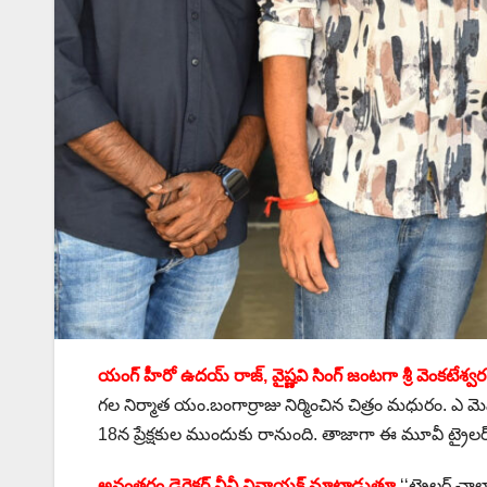
యంగ్ హీరో ఉదయ్ రాజ్, వైష్ణవి సింగ్ జంటగా శ్రీ వెంకటేశ్వర 
గల నిర్మాత యం.బంగార్రాజు నిర్మించిన చిత్రం మధురం. ఎ మెమొరబ
18న ప్రేక్షకుల ముందుకు రానుంది. తాజాగా ఈ మూవీ ట్రైలర్‌‌న
అనంతరం డైరెక్టర్ వీవీ వినాయక్ మాట్లాడుతూ
‘‘ట్రైలర్ చాలా