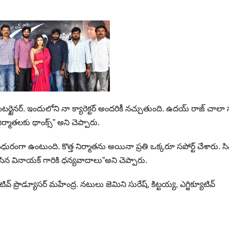
్టైనర్. ఇందులోని నా క్యారెక్టర్ అందరికీ నచ్చుతుంది. ఉదయ్ రాజ్ చాలా సప
ర్మాతలకు థాంక్స్” అని చెప్పారు.
ురంగా ఉంటుంది. కొత్త నిర్మాతను అయినా ప్రతి ఒక్కరూ సపోర్ట్ చేశారు. స
 చేసిన వినాయక్ గారికి ధన్యవాదాలు”అని చెప్పారు.
యూటివ్ ప్రొడ్యూసర్ మహేంద్ర. నటులు జెమిని సురేష్, కిట్టయ్య, ఎగ్జిక్యూటివ్