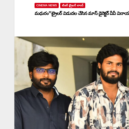
CINEMA NEWS
టిజర్ ట్రైలర్ లాంచ్
మధురం”ట్రైలర్ విడుదల చేసిన మాస్ డైరెక్టర్ వీవీ వినాయ