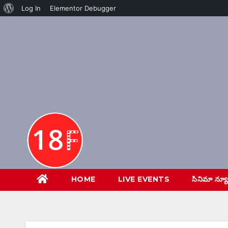
About
Log In
Elementor Debugger
Skip
WordPress
to
content
HOME
LIVE EVENTS
సినిమా న్య