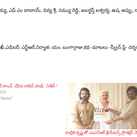
టయ్య, ఎఫ్ ఎం బాబాయ్, దివ్య శ్రీ, సమ్యు రెడ్డి, జబర్దస్త్ ఐశ్వర్య, ఉష, అప్పు, 
ీ,ఎడిటర్; ఎన్టీఆర్,నిర్మాత; యం. బంగార్రాజు,కథ -మాటలు -స్క్రీన్ ప్లే- దర్శ
 లాంచ్ చేసిన రాబిన్ హుడ్ నితిన్ !
024
 News"
మల్లిడి కృష్ణ తో ఎంఎస్ఆర్ క్రియేషన్స్ ప్రొడక్షన్ న