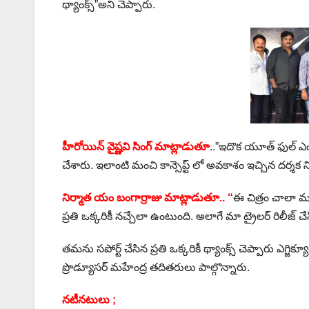
థ్యాంక్స్”అని చెప్పారు.
హీరోయిన్ వైష్ణవి సింగ్ మాట్లాడుతూ
..”ఇదొక యూత్ ఫుల్ ఎంటర
చేశారు. ఇలాంటి మంచి కాన్సెప్ట్ లో అవకాశం ఇచ్చిన దర్శక ని
నిర్మాత యం బంగార్రాజు మాట్లాడుతూ.. ‘
‘ఈ చిత్రం చాలా మధ
ప్రతి ఒక్కరికీ నచ్చేలా ఉంటుంది. అలాగే మా ట్రైలర్ రిలీజ్
తమను సపోర్ట్ చేసిన ప్రతి ఒక్కరికీ థ్యాంక్స్ చెప్పారు ఎగ్జిక్
ప్రొడ్యూసర్ మహేంద్ర తదితరులు పాల్గొన్నారు.
నటీనటులు ;