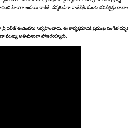
 హీరోగా ఉదయ్ రాజ్‌కి, దర్శకుడిగా రాజేష్‌కి, మంచి భవిష్యత్తు రావా
ిలీజ్ ఈవెంట్‌ను నిర్వహించారు. ఈ కార్యక్రమానికి ప్రముఖ సంగీత దర్శ
కొండా ముఖ్య అతిథులుగా హాజరయ్యారు.