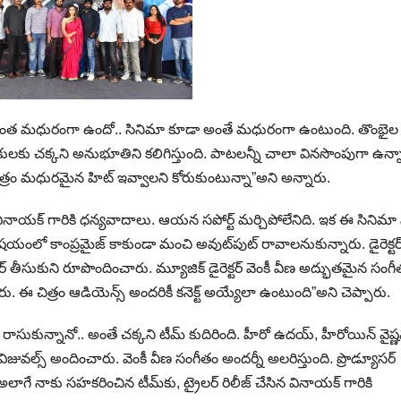
ఎంత మధురంగా ఉందో.. సినిమా కూడా అంతే మధురంగా ఉంటుంది. తొంభైల
క్షకులకు చక్కని అనుభూతిని కలిగిస్తుంది. పాటలన్నీ చాలా వినసొంపుగా ఉన్
 చిత్రం మధురమైన హిట్ ఇవ్వాలని కోరుకుంటున్నా”అని అన్నారు.
 వినాయక్ గారికి ధన్యవాదాలు. ఆయన సపోర్ట్ మర్చిపోలేనిది. ఇక ఈ సినిమా ప
 విషయంలో కాంప్రమైజ్ కాకుండా మంచి అవుట్‌పుట్ రావాలనుకున్నారు. డైరెక్టర
 కేర్ తీసుకుని రూపొందించారు. మ్యూజిక్ డైరెక్టర్ వెంకీ వీణ అద్భుతమైన సంగ
. ఈ చిత్రం ఆడియెన్స్‌ అందరికీ కనెక్ట్ అయ్యేలా ఉంటుంది”అని చెప్పారు.
సుకున్నానో.. అంతే చక్కని టీమ్ కుదిరింది. హీరో ఉదయ్, హీరోయిన్ వైష్ణ
వల్స్ అందించారు. వెంకీ వీణ సంగీతం అందర్నీ అలరిస్తుంది. ప్రొడ్యూసర్
ి. అలాగే నాకు సహకరించిన టీమ్‌కు, ట్రైలర్ రిలీజ్ చేసిన వినాయక్ గారికి