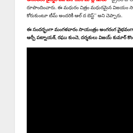
రూపొందించారు. ఈ మధురం చిత్రం మధురమైన విజయం సాధించి
కోరుకుంటూ టీమ్ అందరికీ ఆల్ ద బెస్ట్’’ అని చెప్పారు.
ఈ సందర్భంగా మంగళవారం సాయంత్రం అంగరంగ వైభవంగా ప్రీ ర
ఆర్పీ పట్నాయక్, రఘు కుంచె, దర్శకులు విజయ్ కుమార్ 