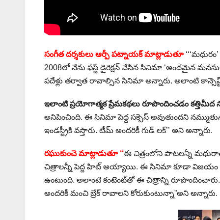
సంగీత దర్శకులు ఆర్పీ పట్నాయక్ మాట్లాడుతూ
‘‘‘మధురం’ ట్
2008లో నేను ఫస్ట్ డైరెక్షన్ చేసిన సినిమా ‘అందమైన మనసు
పదేళ్లు తర్వాత రావాల్సిన సినిమా అన్నారు. అలాంటి కాన్స
ఇలాంటి ప్రయోగాత్మక ప్రేమకథలు రూపొందించడం కత్తిమీద
అనిపించింది. ఈ సినిమా పెద్ద సక్సెస్ అవుతుందని నమ్ముతున్నా
ఇండస్ట్రీకి వస్తారు. టీమ్ అందరికీ గుడ్ లక్’’ అని అన్నారు.
రఘుకుంచె మాట్లాడుతూ ‘‘
ఈ చిత్రంలోని పాటలన్నీ మధురాతి
చిత్రాలన్నీ పెద్ద హిట్ అయ్యాయి. ఈ సినిమా కూడా విజయం సాధి
ఉంటుంది. అలాంటి కంటెంట్‌తో ఈ చిత్రాన్ని రూపొందించార
అందరికీ మంచి బ్రేక్ రావాలని కోరుకుంటున్నా”అని అన్నారు.