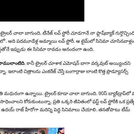
రైలర్ చాలా బాగుంది. టీనేజ్ లవ్ స్టోరీ చూడగానే నా ఫ్లాష్​బ్యాక్‌ గుర్తొచ్చింద
లో’. అది పదమూడేళ్ల అమ్మాయి లవ్ స్టోరీ. ఆ టైమ్‌లో సినిమా చూసినవాళ్ల
ెప్ట్‌తోనే ఇప్పుడు ఈ సినిమా రావడం ఆనందంగా ఉంది.
 సాములాంటిది
. కానీ ట్రైలర్ చూశాక ఎమోషన్ బాగా వర్కవుట్ అయ్యిందని
. ఇలాంటి చిత్రాలను ఎంకరేజ్ చేస్తే బంగార్రాజు లాంటి కొత్త ప్రొడ్యూసర్స్
 మధురంగా ఉన్నాయి. ట్రైలర్ కూడా చాలా బాగుంది. 90స్ బ్యాక్‌డ్రాప్‌లో 
ంచాలని కోరుకుంటున్నా. ప్రతి ఒక్కరి జీవితంలో ఫస్ట్ లవ్ స్టోరీకి ఒక ప్రత్
ు. ఉదయ్ రాజ్ హీరోగా మరిన్ని పెద్ద సినిమాలు చేయాలి. తనతోపాటు టీమ్