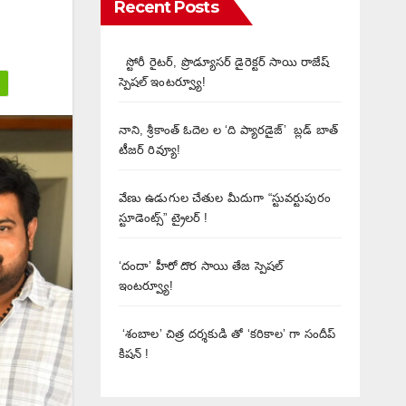
Recent Posts
స్టోరీ రైటర్, ప్రొడ్యూసర్ డైరెక్టర్ సాయి రాజేష్
స్పెషల్ ఇంటర్వ్యూ!
నాని, శ్రీకాంత్ ఓదెల ల ‘ది ప్యారడైజ్’ బ్లడ్ బాత్
టీజర్ రివ్యూ!
వేణు ఉడుగుల చేతుల మీదుగా “స్టువర్టుపురం
స్టూడెంట్స్” ట్రైలర్ !
‘దందా’ హీరో దొర సాయి తేజ స్పెషల్
ఇంటర్వ్యూ!
‘శంబాల’ చిత్ర దర్శకుడి తో ‘కరికాల’ గా సందీప్
కిషన్ !