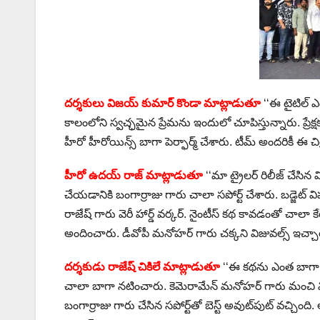
దర్శకులు విజయ్ కుమార్ కొండా మాట్లాడుతూ
‘‘ఈ టైటిల్ 
కాలంలోని స్వచ్ఛమైన ప్రేమను ఇందులో చూపిస్తున్నారు. ప్రే
హీరో హీరోయిన్స్ బాగా పెర్ఫార్మ్ చేశారు. టీమ్ అందరికీ ఈ
హీరో ఉదయ్ రాజ్ మాట్లాడుతూ
‘‘మా ట్రైలర్ రిలీజ్ చేసిన
చేయడానికి బంగార్రాజు గారు చాలా సపోర్ట్ చేశారు. బడ్జెట్
రాజేష్​ గారు వెరీ హార్డ్ వర్కర్. నైంటీస్ కథ కావడంతో చాలా
అందించారు. డీవోపీ మనోహర్ గారు చక్కని విజువల్స్ ఇచ్చారు
దర్శకుడు రాజేష్ చికిలే మాట్లాడుతూ
‘‘ఈ కథను ఎంత బాగా రా
చాలా బాగా నటించారు. కెమెరామేన్ మనోహర్ గారు మంచి విజు
బంగార్రాజు గారు చేసిన సపోర్ట్‌తో బెస్ట్ అవుట్‌పుట్ వచ్చింద