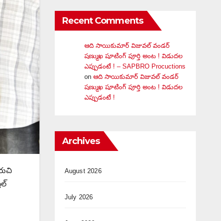
Recent Comments
ఆది సాయికుమార్ విజువ‌ల్ వండ‌ర్
ష‌ణ్ముఖ షూటింగ్ పూర్తి అంట ! విడుదల
ఎప్పుడంటే ! – SAPBRO Procuctions
on
ఆది సాయికుమార్ విజువ‌ల్ వండ‌ర్
ష‌ణ్ముఖ షూటింగ్ పూర్తి అంట ! విడుదల
ఎప్పుడంటే !
Archives
రుచి
August 2026
ిల్
July 2026