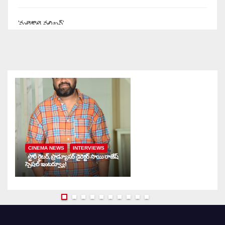
'మలైకొట్టై వలిబన్'
'యశోద' నిర్మాత శివలెంక కృష్ణప్రసాద్
'రుద్రంగి' సినిమా రివ్యూ
'రౌడీ అల్లుడు
'శబరి
CINEMA NEWS
INTERVIEWS
'శబ్దం'
స్టోరీ రైటర్, ప్రొడ్యూసర్ డైరెక్టర్ సాయి రాజేష్
నా
స్పెషల్ ఇంటర్వ్యూ!
బా
'సప్త సాగరాలు దాటి సైడ్ ఎ
'హంట్'