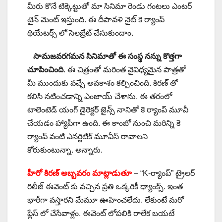
మీరు కొనే టిక్కెట్టుతో మా సినిమా రెండు గంటలు ఎంటర్
టైన్ మెంట్ ఇస్తుంది. ఈ దీపావళి నైట్ కె ర్యాంప్
థియేటర్స్ లో సెలబ్రేట్ చేసుకుందాం.
సామజవరగమన సినిమాతో ఈ సంస్థ నన్ను కొత్తగా
చూపించింది
. ఈ చిత్రంతో మరింత వైవిధ్యమైన పాత్రతో
మీ ముందుకు వచ్చే అవకాశం కల్పించింది. కిరణ్ తో
కలిసి నటించడాన్ని ఎంజాయ్ చేశాను. ఈ తరంలో
టాలెంటెడ్ యంగ్ డైరెక్టర్ జైన్స్ నానితో కె ర్యాంప్ మూవీ
చేయడం హ్యాపీగా ఉంది. ఈ కాంబో నుంచి మరిన్ని కె
ర్యాంప్ వంటి ఎనర్జిటిక్ మూవీస్ రావాలని
కోరుకుంటున్నా. అన్నారు.
హీరో కిరణ్ అబ్బవరం మాట్లాడుతూ
– “K-ర్యాంప్” ట్రైలర్
రిలీజ్ ఈవెంట్ కు వచ్చిన ప్రతి ఒక్కరికీ థ్యాంక్స్. ఇంత
భారీగా వస్తారని మేమూ ఊహించలేదు. లేకుంటే మరో
ప్లేస్ లో చేసేవాళ్లం. ఈవెంట్ లోపలికి రాలేక బయటే