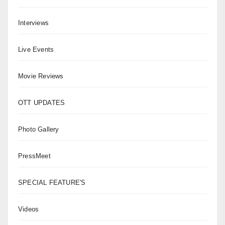
Interviews
Live Events
Movie Reviews
OTT UPDATES
Photo Gallery
PressMeet
SPECIAL FEATURE'S
Videos