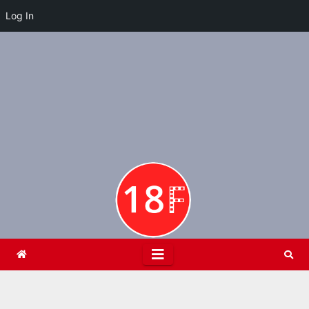
Log In
Skip
to
content