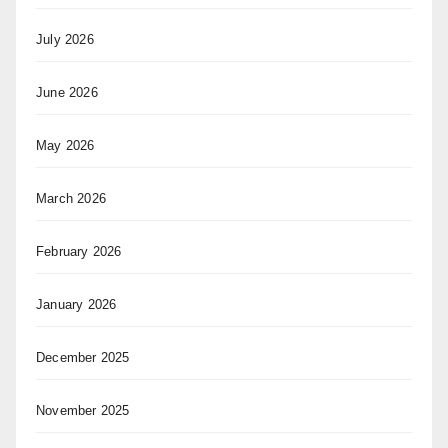
July 2026
June 2026
May 2026
March 2026
February 2026
January 2026
December 2025
November 2025