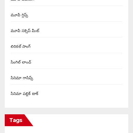
మూవీ గ్లిప్స్
మూవీ సక్సెస్ మీట్
లిరికల్ సాంగ్
సింగిల్ లాంచ్
సినిమా గాసిప్స్
సినిమా పబ్లిక్ టాక్
Tags