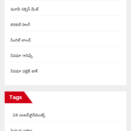
మూవీ సక్సెస్ మీట్
లిరికల్ సాంగ్
సింగిల్ లాంచ్
సినిమా గాసిప్స్
సినిమా పబ్లిక్ టాక్
Tags
. ఏకె ఎంటర్‌టైన్‌మెంట్స్
'lyrical video