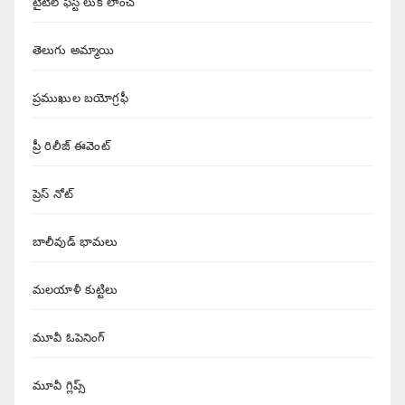
టైటిల్ ఫస్ట్ లుక్ లాంచ్
తెలుగు అమ్మాయి
ప్రముఖుల బయోగ్రఫీ
ప్రీ రిలీజ్ ఈవెంట్
ప్రెస్ నోట్
బాలీవుడ్ భామలు
మలయాళీ కుట్టిలు
మూవీ ఓపెనింగ్
మూవీ గ్లిప్స్