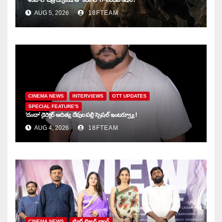
AUG 5, 2026
18FTEAM
CINEMA NEWS
INTERVIEWS
OTT UPDATES
SPECIAL FEATURE'S
‘దందా’ డైరెక్ట‌ర్ ఆదిత్య దేవులపల్లి స్పెషల్ ఇంటర్వ్యూ !
AUG 4, 2026
18FTEAM
CINEMA NEWS
టిజర్ ట్రైలర్ లాంచ్