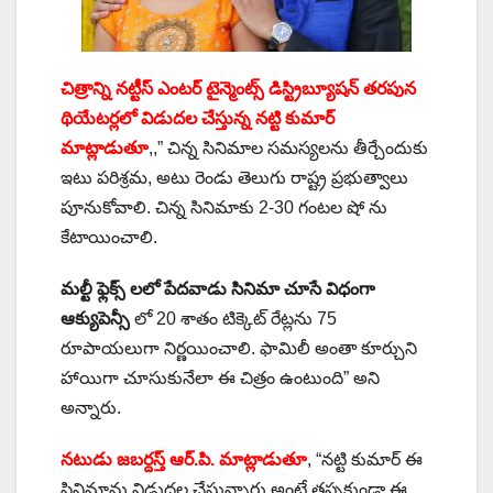
చిత్రాన్ని నట్టీస్ ఎంటర్ టైన్మెంట్స్ డిస్ట్రిబ్యూషన్ తరపున
థియేటర్లలో విడుదల చేస్తున్న నట్టి కుమార్
మాట్లాడుతూ
,,” చిన్న సినిమాల సమస్యలను తీర్చేందుకు
ఇటు పరిశ్రమ, అటు రెండు తెలుగు రాష్ట్ర ప్రభుత్వాలు
పూనుకోవాలి. చిన్న సినిమాకు 2-30 గంటల షో ను
కేటాయించాలి.
మల్టీ ఫ్లెక్స్ లలో పేదవాడు సినిమా చూసే విధంగా
ఆక్యుపెన్సీ
లో 20 శాతం టిక్కెట్ రేట్లను 75
రూపాయలుగా నిర్ణయించాలి. ఫామిలీ అంతా కూర్చుని
హాయిగా చూసుకునేలా ఈ చిత్రం ఉంటుంది” అని
అన్నారు.
నటుడు జబర్దస్త్ ఆర్.పి. మాట్లాడుతూ
, “నట్టి కుమార్ ఈ
సినిమాను విడుదల చేస్తున్నారు అంటే తప్పకుండా ఈ