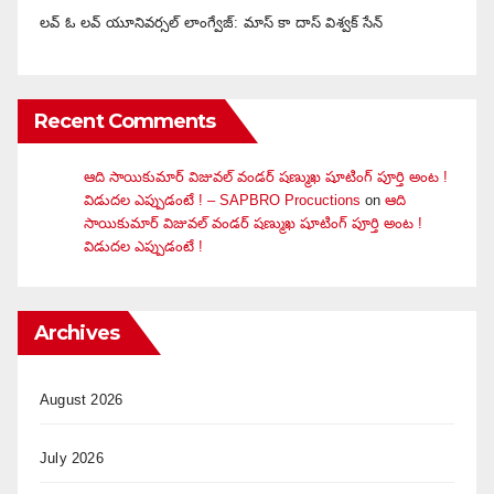
లవ్ ఓ లవ్ యూనివర్సల్ లాంగ్వేజ్‌: మాస్ కా దాస్ విశ్వక్ సేన్
Recent Comments
ఆది సాయికుమార్ విజువ‌ల్ వండ‌ర్ ష‌ణ్ముఖ షూటింగ్ పూర్తి అంట !
విడుదల ఎప్పుడంటే ! – SAPBRO Procuctions
on
ఆది
సాయికుమార్ విజువ‌ల్ వండ‌ర్ ష‌ణ్ముఖ షూటింగ్ పూర్తి అంట !
విడుదల ఎప్పుడంటే !
Archives
August 2026
July 2026