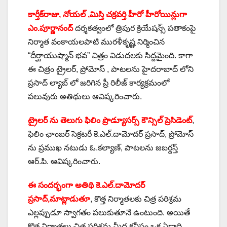
కార్తీక్‌రాజు, నోయల్ ,మిస్తి చక్రవర్తి హీరో హీరోయిన్లుగా
ఎం.పూర్ణానంద్
దర్శకత్వంలో త్రిపుర క్రియేషన్స్ పతాకంపై
నిర్మాత వంకాయలపాటి మురళీకృష్ణ నిర్మించిన
“దీర్ఘాయుష్మాన్ భవ” చిత్రం విడుదలకు సిద్దమైంది. కాగా
ఈ చిత్రం ట్రైలర్, ప్రోమోస్ , పాటలను హైదరాబాద్ లోని
ప్రసాద్ ల్యాబ్ లో జరిగిన ప్రీ రిలీజ్ కార్యక్రమంలో
పలువురు అతిథులు ఆవిష్కరించారు.
ట్రైలర్ ను తెలుగు ఫిలిం ప్రొడ్యూసర్స్ కౌన్సిల్ ప్రెసిడెంట్
,
ఫిలిం ఛాంబర్ సెక్రటరీ కె.ఎల్.దామోదర్ ప్రసాద్, ప్రోమోస్
ను ప్రముఖ నటుడు ఓ.కల్యాణ్, పాటలను జబర్దస్త్
ఆర్.పి. ఆవిష్కరించారు.
ఈ సందర్భంగా అతిథి కె.ఎల్.దామోదర్
ప్రసాద్,మాట్లాడుతూ
, కొత్త నిర్మాతలకు చిత్ర పరిశ్రమ
ఎల్లప్పుడూ స్వాగతం పలుకుతూనే ఉంటుంది. అయితే
కొత్త నిర్మాతలు చిత్ర పరిశ్రమ మీద కనీసం ఒక ఏడాది