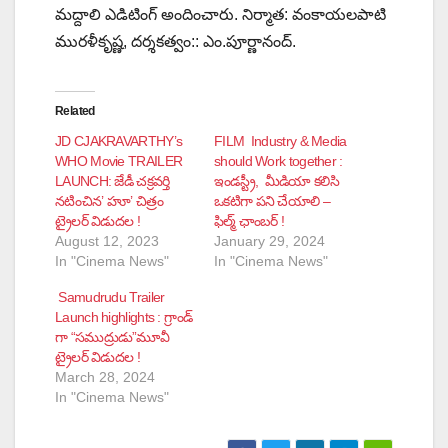
మద్దాలి ఎడిటింగ్ అందించారు. నిర్మాత: వంకాయలపాటి
మురళీకృష్ణ, దర్శకత్వం:: ఎం.పూర్ణానంద్.
Related
JD CJAKRAVARTHY’s
FILM Industry & Media
WHO Movie TRAILER
should Work together :
LAUNCH: జేడీ చక్రవర్తి
ఇండస్ట్రీ, మీడియా కలిసి
నటించిన’ హూ’ చిత్రం
ఒకటిగా పని చేయాలి –
ట్రైలర్ విడుదల !
ఫిల్మ్ ఛాంబర్ !
August 12, 2023
January 29, 2024
In "Cinema News"
In "Cinema News"
Samudrudu Trailer
Launch highlights : గ్రాండ్
గా “సముద్రుడు”మూవీ
ట్రైలర్ విడుదల !
March 28, 2024
In "Cinema News"