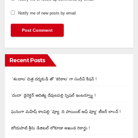
Notify me of new posts by email.
Recent Posts
‘శంబాల’ చిత్ర దర్శకుడి తో ‘కరికాల’ గా సందీప్ కిషన్ !
‘దందా’ డైరెక్ట‌ర్ ఆదిత్య దేవులపల్లి స్పెషల్ ఇంటర్వ్యూ !
ఘనంగా మహేష్ కాంపెల్లి ‘వ్యూ: ది పాయింట్ ఆఫ్ వ్యూ’ టీజర్ లాంచ్ !
బోయపాటి శ్రీను డిజిటల్‌ లోకూడా అఖండ రికార్డు !