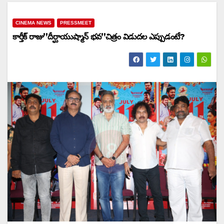
CINEMA NEWS
PRESSMEET
కార్తీక్ రాజు”దీర్ఘాయుష్మాన్ భవ”చిత్రం విడుదల ఎప్పుడంటే?