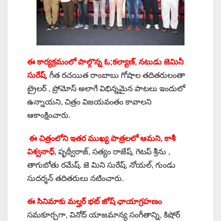
ఈ కార్యక్రమంలో పాల్గొన్న ఓ;కల్యాణ్, నటుడు జెమినీ
సురేష్
, గీత రచయిత రాంబాబు గోషాల తదితరులంతా
ట్రైలర్ , ప్రోమోస్ అలాగే విభిన్నమైన పాటలు ఇందులో
ఉన్నాయని, చిత్రం విజయవంతం కావాలని
ఆకాంక్షించారు.
ఈ చిత్రంలోని ఇతర ముఖ్య పాత్రలలో ఆమని, కాశీ
విశ్వనాధ్
, పృథ్వీరాజ్‌, సత్యం రాజేష్, గెటప్ శ్రీను ,
తాగుబోతు రమేష్. జె మిని సురేష్‌, నోయల్, గుండు
సుదర్శన్ తదితరులు నటించారు.
ఈ సినిమాకు మల్హర్ భట్ జోష్ ఛాయాగ్రహణం
సమకూర్చగా, వినోద్ యాజమాన్య సంగీతాన్ని, కిషోర్