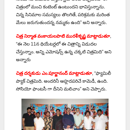
చిత్రంలో మంచి కంటెంట్ ఉంటుందని భావిస్తున్నాను.
చిన్న సినిమాల సమస్యలు తొలగితే, పరిశ్రమకు మరింత
మేలు జరుగుతుందన్న నమ్మకం ఉంది” అని అన్నారు.
చిత్ర నిర్మాత వంకాయలపాటి మురళీకృష్ణ మాట్లాడుతూ
,
“ఈ నెల 11న థియేటర్లలో ఈ చిత్రాన్ని విడుదల
చేస్తున్నాం. అన్ని ఎమోషన్స్ ఉన్న చక్కటి చిత్రమిది” అని
అన్నారు
చిత్ర దర్శకుడు ఎం.పూర్ణానంద్ మాట్లాడుతూ
, “ఫ్యామిలీ
ప్యాక్ చిత్రమిది. అందరినీ ఆహ్లదపరిచే కామెడీ, ఉంది.
సోసియో ఫాంటసీ గా దీనిని మలిచాం” అని చెప్పారు.