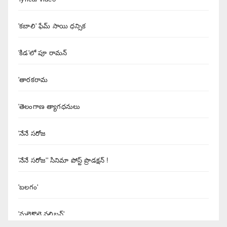
'కబాలి' ఫేమ్ సాయి ధన్సిక
'కిడ'లో పూ రామన్
'తారకరామ
'తెలంగాణ త్యాగధనులు
'నేనే సరోజ
'నేనే సరోజ'' సినిమా పోస్ట్ ప్రొడక్షన్ !
'బలగం'
'మలైకొట్టై వలిబన్'