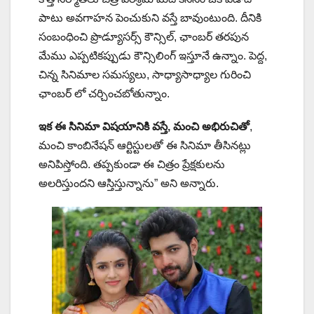
పాటు అవగాహన పెంచుకుని వస్తే బావుంటుంది. దీనికి
సంబంధించి ప్రొడ్యూసర్స్ కౌన్సిల్, ఛాంబర్ తరపున
మేము ఎప్పటికప్పుడు కౌన్సిలింగ్ ఇస్తూనే ఉన్నాం. పెద్ద,
చిన్న సినిమాల సమస్యలు, సాధ్యాసాధ్యాల గురించి
ఛాంబర్ లో చర్చించబోతున్నాం.
ఇక ఈ సినిమా విషయానికి వస్తే, మంచి అభిరుచితో
,
మంచి కాంబినేషన్ ఆర్టిస్టులతో ఈ సినిమా తీసినట్లు
అనిపిస్తోంది. తప్పకుండా ఈ చిత్రం ప్రేక్షకులను
అలరిస్తుందని ఆస్తిస్తున్నాను” అని అన్నారు.