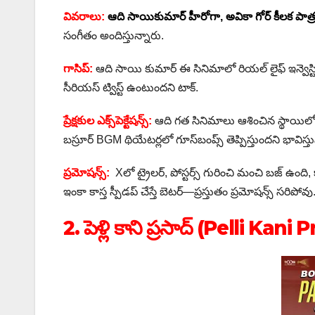
వివరాలు:
ఆది సాయికుమార్ హీరోగా, అవికా గోర్ కీలక పాత్
సంగీతం అందిస్తున్నారు.
గాసిప్:
ఆది సాయి కుమార్ ఈ సినిమాలో రియల్ లైఫ్ ఇన్వెస్టిగే
సీరియస్ ట్విస్ట్ ఉంటుందని టాక్.
ప్రేక్షకుల ఎక్స్‌పెక్టేషన్స్:
ఆది గత సినిమాలు ఆశించిన స్థాయిలో హిట్
బస్రూర్ BGM థియేటర్లలో గూస్‌బంప్స్ తెప్పిస్తుందని భావిస్తు
ప్రమోషన్స్:
Xలో ట్రైలర్, పోస్టర్స్ గురించి మంచి బజ్ ఉంది,
ఇంకా కాస్త స్పీడప్ చేస్తే బెటర్—ప్రస్తుతం ప్రమోషన్స్ సరిపోవు
2. పెళ్లి కాని ప్రసాద్ (Pelli Kani