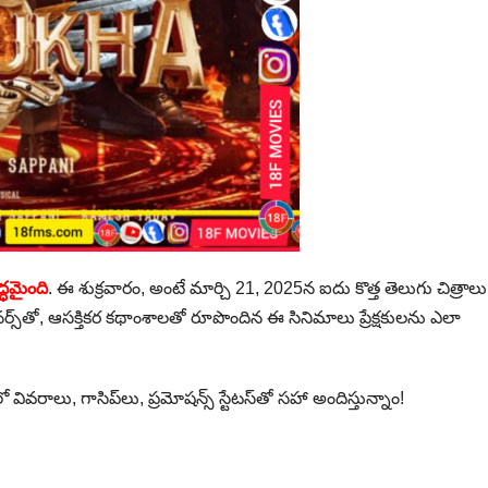
ద్ధమైంది
. ఈ శుక్రవారం, అంటే మార్చి 21, 2025న ఐదు కొత్త తెలుగు చిత్రాలు
్స్‌తో, ఆసక్తికర కథాంశాలతో రూపొందిన ఈ సినిమాలు ప్రేక్షకులను ఎలా
ో వివరాలు, గాసిప్‌లు, ప్రమోషన్స్ స్టేటస్‌తో సహా అందిస్తున్నాం!