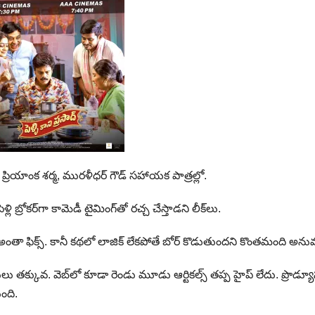
. ప్రియాంక శర్మ, మురళీధర్ గౌడ్ సహాయక పాత్రల్లో.
లి బ్రోకర్‌గా కామెడీ టైమింగ్‌తో రచ్చ చేస్తాడని లీక్‌లు.
ి అంతా ఫిక్స్. కానీ కథలో లాజిక్ లేకపోతే బోర్ కొడుతుందని కొంతమంది అన
్టులు తక్కువ. వెబ్‌లో కూడా రెండు మూడు ఆర్టికల్స్ తప్ప హైప్ లేదు. ప్రొడ్యూస
ుంది.