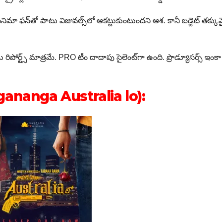
న ఈ సినిమా ఫన్‌తో పాటు విజువల్స్‌లో ఆకట్టుకుంటుందని ఆశ. కానీ బడ్జెట్ తక్కువ
రిపోర్ట్స్ మాత్రమే. PRO టీం దాదాపు సైలెంట్‌గా ఉంది. ప్రొడ్యూసర్స్ ఇంకా 
agananga Australia lo):