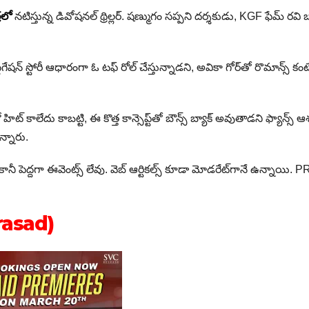
రలో
నటిస్తున్న డివోషనల్ థ్రిల్లర్. షణ్ముగం సప్పని దర్శకుడు, KGF ఫేమ్ రవి బ
షన్ స్టోరీ ఆధారంగా ఓ టఫ్ రోల్ చేస్తున్నాడని, అవికా గోర్‌తో రొమాన్స్ కంట
 కాలేదు కాబట్టి, ఈ కొత్త కాన్సెప్ట్‌తో బౌన్స్ బ్యాక్ అవుతాడని ఫ్యాన్స్ ఆ
న్నారు.
 కానీ పెద్దగా ఈవెంట్స్ లేవు. వెబ్ ఆర్టికల్స్ కూడా మోడరేట్‌గానే ఉన్నాయి. 
.
 Prasad)