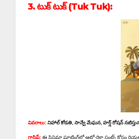
3. టుక్ టుక్ (Tuk Tuk):
వివరాలు:
నిహాల్ కోడతి, సాన్వే మేఘన, హర్ష్ రోషన్ నటిస్తున
గాసిప్:
ఈ సినిమా షూటింగ్‌లో ఆటో-రిక్షా స్టంట్స్ కోసం రియ