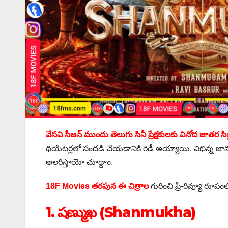
వేసవి సీజన్ ముందు తెలుగు సినీ ప్రేక్షకులకు వినోద జాతర సి
థియేటర్లలో సందడి చేయడానికి రెడీ అయ్యాయి. విభిన్న జానర
అలరిస్తాయో చూద్దాం.
18F Movies తరపున ఈ చిత్రాల
గురించి ప్రీ-రివ్యూ రూపంల
1. షణ్ముఖ (Shanmukha)