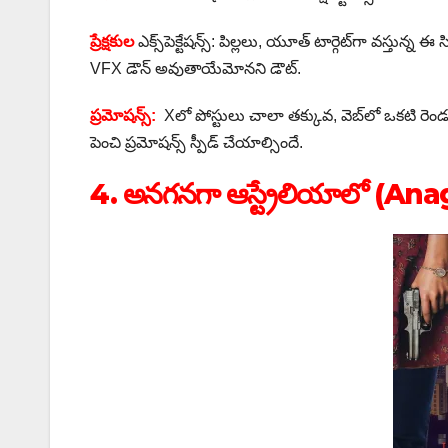
ప్రేక్షకుల
ఎక్స్‌పెక్టేషన్స్: పిల్లలు, యూత్ టార్గెట్‌గా వస్తున్
VFX డౌన్ అవుతాయేమోనని డౌట్.
ప్రమోషన్స్:
Xలో పోస్టులు చాలా తక్కువ, వెబ్‌లో ఒకటి రెండు 
పెంచి ప్రమోషన్స్ స్పీడ్ చేయాల్సిందే.
4. అనగనగా ఆస్ట్రేలియాలో (An