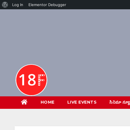
About
Log In
Elementor Debugger
Skip
WordPress
to
content
HOME
LIVE EVENTS
సినిమా న్య