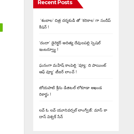
Recent Posts
‘శంబాల’ చిత్ర దర్శకుడి తో ‘కరికాల’ గా సందీప్
కిషన్ !
‘దందా’ డైరెక్ట‌ర్ ఆదిత్య దేవులపల్లి స్పెషల్
ఇంటర్వ్యూ !
ఘనంగా మహేష్ కాంపెల్లి ‘వ్యూ: ది పాయింట్
ఆఫ్ వ్యూ’ టీజర్ లాంచ్ !
బోయపాటి శ్రీను డిజిటల్‌ లోకూడా అఖండ
రికార్డు !
లవ్ ఓ లవ్ యూనివర్సల్ లాంగ్వేజ్‌: మాస్ కా
దాస్ విశ్వక్ సేన్