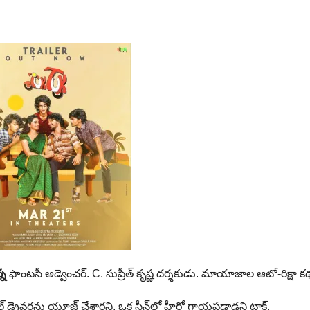
్న
ఫాంటసీ అడ్వెంచర్. C. సుప్రీత్ కృష్ణ దర్శకుడు. మాయాజాల ఆటో-రిక్షా క
ల్ డ్రైవర్లను యూజ్ చేశారని, ఒక సీన్‌లో హీరో గాయపడ్డాడని టాక్.