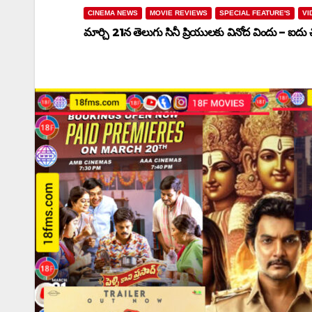
CINEMA NEWS
MOVIE REVIEWS
SPECIAL FEATURE'S
VI
మార్చి 21న తెలుగు సినీ ప్రియులకు వినోద విందు – ఐదు చిత