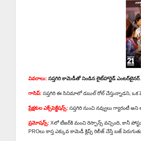
వివరాలు:
సప్తగిరి కామెడీతో నిండిన లైట్‌హార్టెడ్ ఎంటర్‌టైనర్
గాసిప్:
సప్తగిరి ఈ సినిమాలో డబుల్ రోల్ చేస్తున్నాడని, ఒక పెళ్
ప్రేక్షకుల ఎక్స్‌పెక్టేషన్స్:
సప్తగిరి నుంచి నవ్వులు గ్యారంటీ అన
ప్రమోషన్స్:
Xలో టీజర్‌కి మంచి రెస్పాన్స్ వచ్చింది, కానీ పోస
PROలు కాస్త ఎక్కువ కామెడీ క్లిప్స్ రిలీజ్ చేస్తే బజ్ పెరుగుత