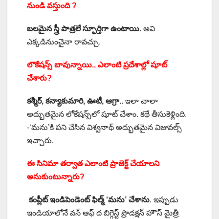
నుండి వస్తుంది ?
బలమైన స్త్రీ పాత్రలే స్ఫూర్తిగా ఉంటాయి
. అవి
ఎక్కడినుంచైనా రావచ్చు.
లొకేషన్స్ బావున్నాయి.. ఎలాంటి ప్రదేశాల్లో షూట్
చేశారు?
కశ్మీర్, కన్యాకుమారి, ఊటీ, ఆగ్రా..
ఇలా చాలా
అద్భుతమైన లోకేషన్స్‌లో షూట్ చేశాం. కథే తీసుకెళ్లింది.
-‘మను’కి పని చేసిన విశ్వనాథ్ అద్భుతమైన విజువల్స్
ఇచ్చారు.
ఈ సినిమా తర్వాత ఎలాంటి ప్రాజెక్ట్ చేయాలని
అనుకుంటున్నారు?
కంప్లీట్ ఇండిపెండెంట్ ఫిల్మ్ ‘మను’ చేశాను
. ఇప్పుడు
ఇండియాలోనే వన్ ఆఫ్ ద బిగ్గెస్ట్ ప్రొడక్షన్ హౌస్ మైత్రీ