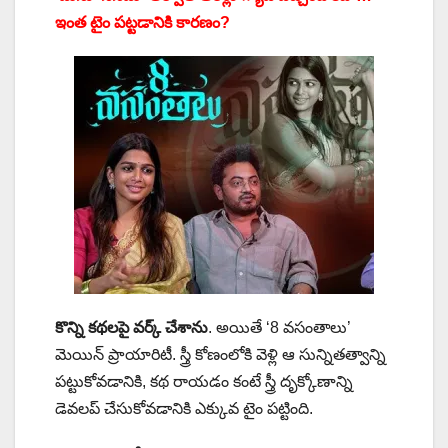
ఇంత టైం పట్టడానికి కారణం?
కొన్ని కథలపై వర్క్ చేశాను
. అయితే ‘8 వసంతాలు’
మెయిన్ ప్రాయారిటీ. స్త్రీ కోణంలోకి వెళ్లి ఆ సున్నితత్వాన్ని
పట్టుకోవడానికి, కథ రాయడం కంటే స్త్రీ దృక్కోణాన్ని
డెవలప్ చేసుకోవడానికి ఎక్కువ టైం పట్టింది.