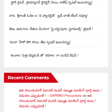
స్టోరీ రైటర్, ప్రొడ్యూసర్ డైరెక్టర్ సాయి రాజేష్ స్పెషల్ ఇంటర్వ్యూ!
నాని, శ్రీకాంత్ ఓదెల ల ‘ది ప్యారడైజ్’ బ్లడ్ బాత్ టీజర్ రివ్యూ!
వేణు ఉడుగుల చేతుల మీదుగా “స్టువర్టుపురం స్టూడెంట్స్” ట్రైలర్ !
‘దందా’ హీరో దొర సాయి తేజ స్పెషల్ ఇంటర్వ్యూ!
‘శంబాల’ చిత్ర దర్శకుడి తో ‘కరికాల’ గా సందీప్ కిషన్ !
Recent Comments
ఆది సాయికుమార్ విజువ‌ల్ వండ‌ర్ ష‌ణ్ముఖ షూటింగ్ పూర్తి అంట !
విడుదల ఎప్పుడంటే ! – SAPBRO Procuctions
on
ఆది
సాయికుమార్ విజువ‌ల్ వండ‌ర్ ష‌ణ్ముఖ షూటింగ్ పూర్తి అంట !
విడుదల ఎప్పుడంటే !