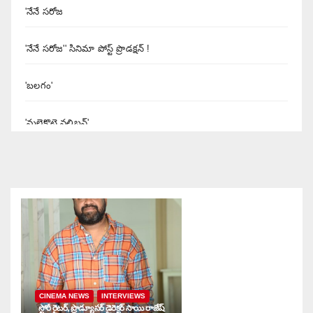
'నేనే సరోజ
'నేనే సరోజ'' సినిమా పోస్ట్ ప్రొడక్షన్ !
'బలగం'
'మలైకొట్టై వలిబన్'
'యశోద' నిర్మాత శివలెంక కృష్ణప్రసాద్
'రుద్రంగి' సినిమా రివ్యూ
'రౌడీ అల్లుడు
'శబరి
CINEMA NEWS
INTERVIEWS
'శబ్దం'
స్టోరీ రైటర్, ప్రొడ్యూసర్ డైరెక్టర్ సాయి రాజేష్
నా