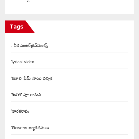
Tags
. ఏకె ఎంటర్‌టైన్‌మెంట్స్
'lyrical video
'కబాలి' ఫేమ్ సాయి ధన్సిక
'కిడ'లో పూ రామన్
'తారకరామ
'తెలంగాణ త్యాగధనులు