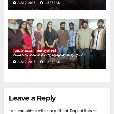
AUG 7, 2026
18FTEAM
CINEMA NEWS
టిజర్ ట్రైలర్ లాంచ్
వేణు ఉడుగుల చేతుల మీదుగా “స్టువర్టుపురం స్టూడెంట్స్” ట్రైలర్ !
AUG 7, 2026
18FTEAM
Leave a Reply
Your email address will not be published.
Required fields are