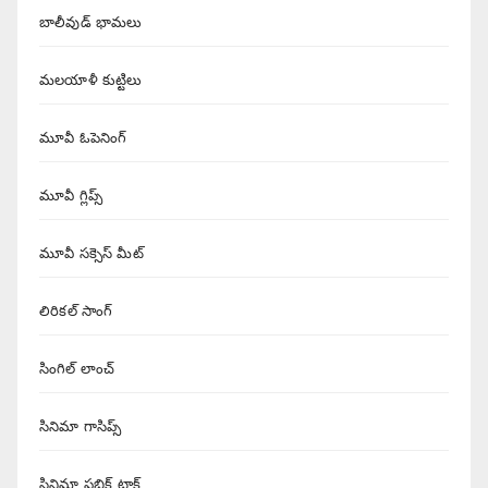
బాలీవుడ్ భామలు
మలయాళీ కుట్టిలు
మూవీ ఓపెనింగ్
మూవీ గ్లిప్స్
మూవీ సక్సెస్ మీట్
లిరికల్ సాంగ్
సింగిల్ లాంచ్
సినిమా గాసిప్స్
సినిమా పబ్లిక్ టాక్