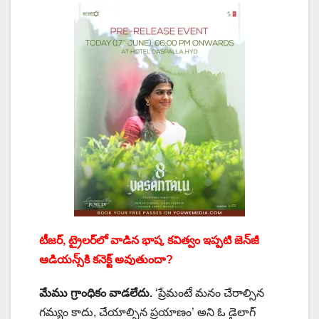
టీజర్, ట్రైలర్‌లో వాడిన భాష, కవిత్వం ఇప్పటి జెన్‌జీ
ఆడియన్స్‌కి కనెక్ట్ అవుతుందా?
మేము గ్రాంధికం వాడలేదు.
‘ప్రేమంటే మనం చేరాల్సిన
గమ్యం కాదు, చేయాల్సిన ప్రయాణం’ అని ఓ డైలాగ్