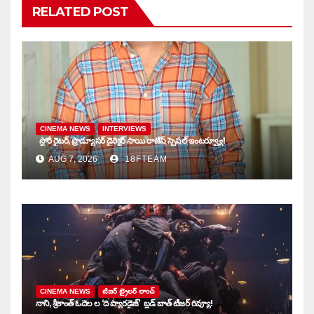
RELATED POST
CINEMA NEWS
INTERVIEWS
స్టోరీ రైటర్, ప్రొడ్యూసర్ డైరెక్టర్ సాయి రాజేష్ స్పెషల్ ఇంటర్వ్యూ!
AUG 7, 2026
18FTEAM
CINEMA NEWS
టిజర్ ట్రైలర్ లాంచ్
నాని, శ్రీకాంత్ ఓదెల ల ‘ది ప్యారడైజ్’ బ్లడ్ బాత్ టీజర్ రివ్యూ!