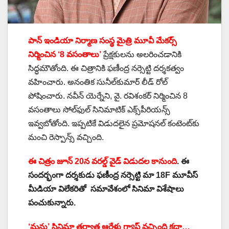
పాన్ ఇండియా నిర్మాణ సంస్థ మైత్రి మూవీ మేకర్స్
నిర్మించిన ‘8 వసంతాలు’
ప్రేక్షకులను అలరించడానికి
సిద్ధమౌతోంది. ఈ చిత్రానికి ఫణీంద్ర నర్సెట్టి దర్శకత్వం
వహించారు. అనంతిక సునీల్‌కుమార్ లీడ్ రోల్
పోషించారు. నవీన్ యెర్నేని, వై. రవిశంకర్ నిర్మించిన 8
వసంతాలు సోల్‌ఫుల్ సినిమాటిక్ ఎక్స్‌పీరియన్స్
ఇవ్వబోతోంది. ఇప్పటికే విడుదలైన ప్రమోషనల్ కంటెంట్‌కు
మంచి రెస్పాన్స్ వచ్చింది.
ఈ చిత్రం జూన్ 20న వరల్డ్ వైడ్ విడుదల కానుంది
. ఈ
సందర్భంగా దర్శకుడు ఫణీంద్ర నర్సెట్టి మా 18F మూవీస్
మీడియా విలేకరితో సమావేశంలో సినిమా విశేషాలు
పంచుకున్నారు.
‘మను’ సినిమా తర్వాత ఆరేళ్లు గ్యాప్ వచ్చింది కదా…