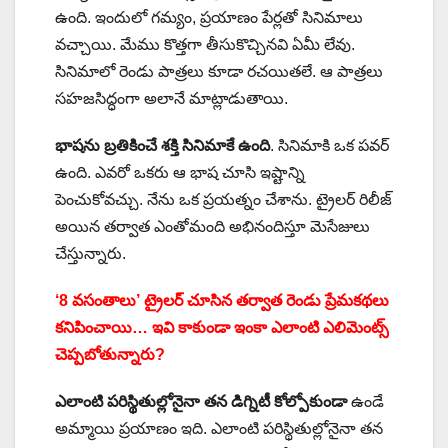
ఉంది. ఇందులో గమ్యం, ప్రయాణం పేర్లతో సినిమాలు
వచ్చాయి. మేము కొత్తగా తీసుకొచ్చినవి ఏమీ లేవు.
సినిమాలో రెండు పాత్రలు కూడా రచయితలే. ఆ పాత్రలు
సహజసిద్ధంగా అలానే మాట్లాడుతాయి.
భాషను బ్రతికించే శక్తి సినిమాకే ఉంది
. సినిమాకి ఒక పవర్
ఉంది. ఎవరో ఒకరు ఆ భాష చూసి ఇష్టాన్ని
పెంచుకోవచ్చు. నేను ఒక ప్రయత్నం చేశాను. ట్రైలర్ రిలీజ్
అయిన తర్వాత ఎంతోమంది అభినందిస్తూ మెసేజులు
చేస్తున్నారు.
‘8 వసంతాలు’ ట్రైలర్ చూసిన తర్వాత రెండు ప్రేమకథలు
కనిపించాయి… ఇవి కాకుండా ఇంకా ఎలాంటి ఎలిమెంట్స్
చెప్పబోతున్నారు?
ఎలాంటి పరిస్థితుల్లోనైనా తన డిగ్నిటీ కోల్పోకుండా
ఉండే
అమ్మాయి ప్రయాణం ఇది. ఎలాంటి పరిస్థితుల్లోనైనా తన