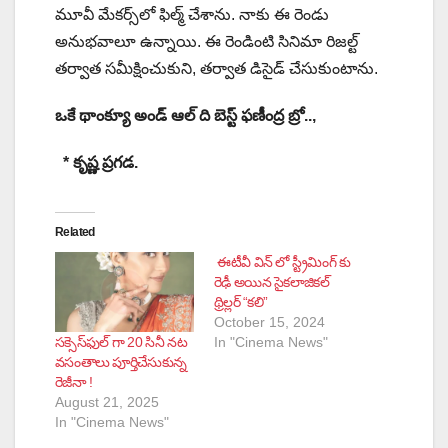
మూవీ మేకర్స్‌లో ఫిల్మ్ చేశాను. నాకు ఈ రెండు
అనుభవాలూ ఉన్నాయి. ఈ రెండింటి సినిమా రిజల్ట్
తర్వాత సమీక్షించుకుని, తర్వాత డిసైడ్ చేసుకుంటాను.
ఒకే థాంక్యూ అండ్ ఆల్ ది బెస్ట్ ఫణీంద్ర బ్రో..,
* కృష్ణ ప్రగడ.
Related
ఈటీవీ విన్ లో స్ట్రీమింగ్ కు
రెఢీ అయిన సైకలాజికల్
థ్రిల్లర్ “కలి”
October 15, 2024
సక్సెస్‌ఫుల్‌ గా 20 సినీ నట
In "Cinema News"
వసంతాలు పూర్తిచేసుకున్న
రెజీనా !
August 21, 2025
In "Cinema News"