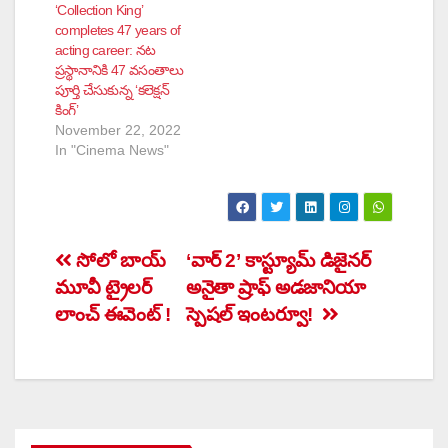
‘Collection King’
completes 47 years of
acting career: నట
ప్రస్థానానికి 47 వసంతాలు
పూర్తి చేసుకున్న ‘కలెక్షన్
కింగ్’
November 22, 2022
In "Cinema News"
Post
సోలో బాయ్
‘వార్ 2’ కాస్ట్యూమ్ డిజైనర్
మూవీ ట్రైలర్
అనైతా ష్రాఫ్ అడజానియా
navigation
లాంచ్ ఈవెంట్ !
స్పెషల్ ఇంటర్వూ!