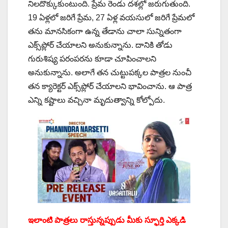
నిలదొక్కుకుంటుంది. ప్రేమ రెండు దశల్లో జరుగుతుంది.
19 ఏళ్లలో జరిగే ప్రేమ, 27 ఏళ్ల వయసులో జరిగే ప్రేమలో
తను మానసికంగా ఉన్న తేడాను చాలా సున్నితంగా
ఎక్స్‌ప్లోర్ చేయాలని అనుకున్నాను. దానికి తోడు
గురుశిష్య పరంపరను కూడా చూపించాలని
అనుకున్నాను. అలాగే తన చుట్టుపక్కల పాత్రల నుంచీ
తన క్యారెక్టర్ ఎక్స్‌ప్లోర్ చేయాలని భావించాను. ఆ పాత్ర
ఎన్ని కష్టాలు వచ్చినా మృదుత్వాన్ని కోల్పోదు.
ఇలాంటి పాత్రలు రాస్తున్నప్పుడు మీకు స్ఫూర్తి ఎక్కడి