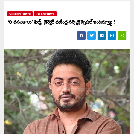
CINEMA NEWS
INTERVIEWS
‘8 వసంతాలు’ ఫిల్మ్ డైరెక్టర్ ఫణీంద్ర నర్సెట్టి స్పెషల్ ఇంటర్వ్యూ !