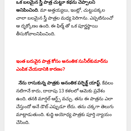
ఒక బలమైన స్త్రీ పాత్ర చుట్టూ కథను చెప్పాలని
అనిపించింది
. మా అత్తయ్యలు, ఇంట్లో, చుట్టుపక్కల
చాలా బలమైన స్త్రీ పాత్రల మధ్య పెరిగాను. ఎప్పటినుంచో
ఆ దృక్కోణం ఉంది. ఈ ఫిల్మ్ తో ఒక పూర్ణస్థాయి
తీసుకోవాలనిపించింది.
ఇంత బరువైన పాత్ర కోసం అనంతిక సునీల్‌కుమార్‌ను
ఎంపిక చేయడానికి కారణం?
నేను రాసుకున్న పాత్రకు అనంతిక పర్ఫెక్ట్ యాప్ట్.
కేవలం
నటిగానే కాదు, దాదాపు 13 కళలలో ఆమెకు ప్రవేశం
ఉంది. తనకి మార్షల్ ఆర్ట్స్ వచ్చు. తను ఈ పాత్రను ఎలా
చేస్తుందో అనే డౌట్ ఎప్పుడూ లేదు. తను చక్కగా తెలుగు
మాట్లాడుతుంది. శుద్ధి అయోధ్య పాత్రకు పూర్తి న్యాయం
చేసింది.