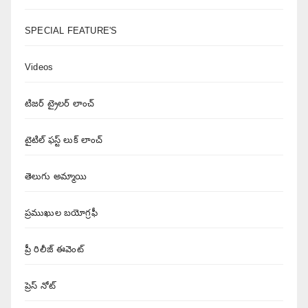
SPECIAL FEATURE'S
Videos
టిజర్ ట్రైలర్ లాంచ్
టైటిల్ ఫస్ట్ లుక్ లాంచ్
తెలుగు అమ్మాయి
ప్రముఖుల బయోగ్రఫీ
ప్రీ రిలీజ్ ఈవెంట్
ప్రెస్ నోట్